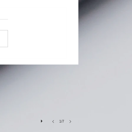
G Pad 8.0 Ⅲ (LGT02) バ
リー交換修理
1/7