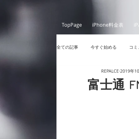
TopPage
iPhone料金表
i
全ての記事
今すぐ始める
コミ
REPALCE
2019年1
富士通 F