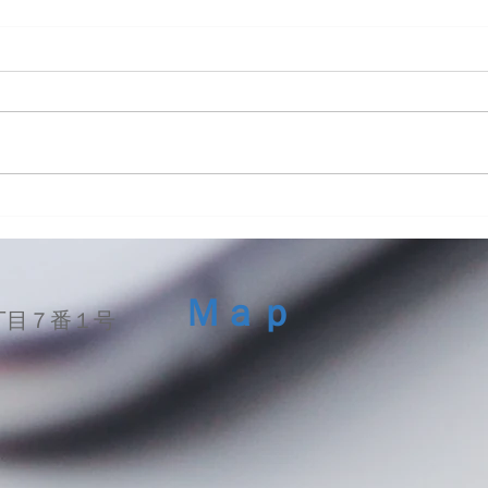
iPhone13ProMaxスピーカー
LG 
交換修理
ッテ
Ｍａｐ
丁目７番１号