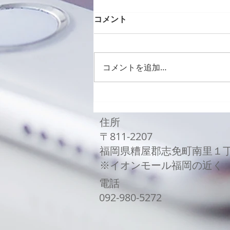
コメント
コメントを追加…
Galaxy Z Flip3バッテリー
交換修理
住所
〒811-2207
福岡県糟屋郡志免町南里１
​※イオンモール福岡の近く
電話
​092-980-5272