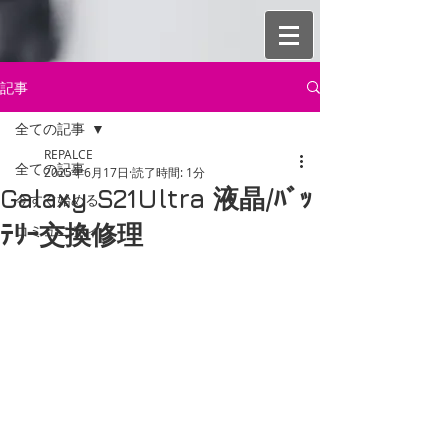
記事
全ての記事
REPALCE
全ての記事
2025年6月17日
読了時間: 1分
Galaxy S21Ultra 液晶/ﾊﾞｯ
今すぐ始める
ﾃﾘｰ交換修理
コミュニティ