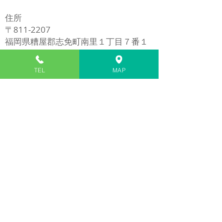
修理
住所
〒811-2207
福岡県糟屋郡志免町南里１丁目７番１
号
​※イオンモール福岡の近く
TEL
MAP
電話
​092-980-5272
1/7
Ｍａｐ