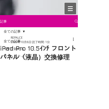
記事
全ての記事
REPALCE
全ての記事
2020年10月6日
読了時間: 1分
iPad Pro 10.5ｲﾝﾁ フロント
今すぐ始める
パネル（液晶）交換修理
コミュニティ