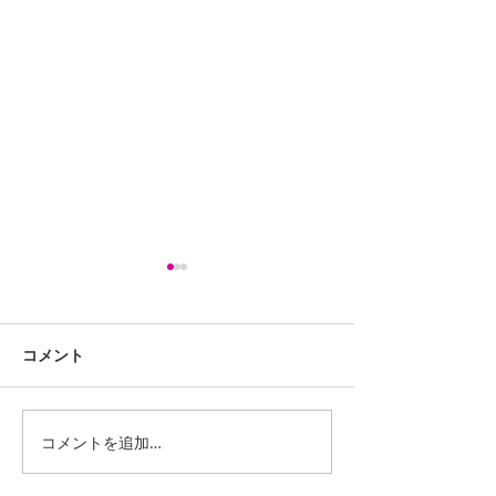
コメント
コメントを追加…
iPhone13ProMaxスピー
LG G Pad 8.0 
カー交換修理
(LGT02) バッ