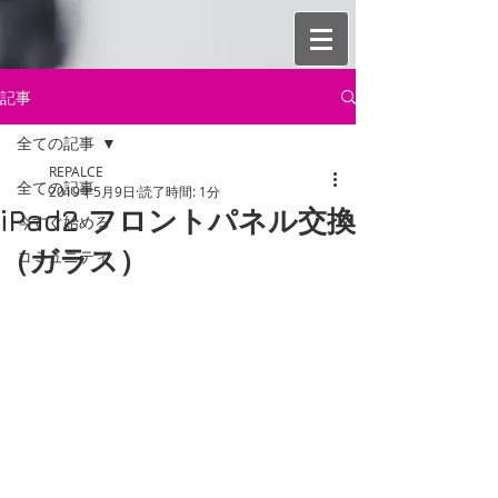
記事
全ての記事
REPALCE
全ての記事
2019年5月9日
読了時間: 1分
iPad2 フロントパネル交換
今すぐ始める
（ガラス）
コミュニティ