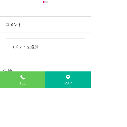
コメント
コメントを追加…
iPhone13ProMaxスピー
LG G Pad 8.0 
カー交換修理
(LGT02) バッ
修理
住所
〒811-2207
TEL
MAP
福岡県糟屋郡志免町南里１丁目７番１
号
​※イオンモール福岡の近く
電話
​092-980-5272