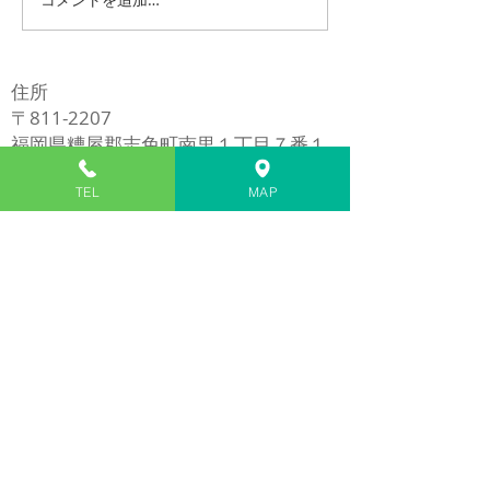
iPhone13ProMaxスピー
LG G Pad 8.0 
カー交換修理
(LGT02) バッ
修理
住所
〒811-2207
福岡県糟屋郡志免町南里１丁目７番１
号
TEL
MAP
​※イオンモール福岡の近く
電話
​092-980-5272
1/7