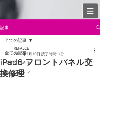
記事
全ての記事
REPALCE
全ての記事
2020年2月10日
読了時間: 1分
iPad6 フロントパネル交
今すぐ始める
換修理
コミュニティ