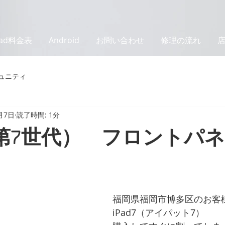
Pad料金表
Android
お問い合わせ
修理の流れ
ュニティ
月7日
読了時間: 1分
7（第7世代） フロントパ
福岡県福岡市博多区のお客
iPad7（アイパット7）