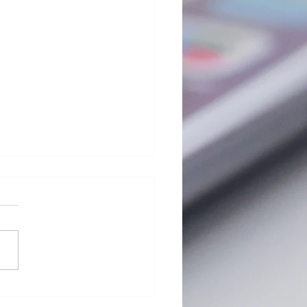
G Pad 8.0 Ⅲ (LGT02) バ