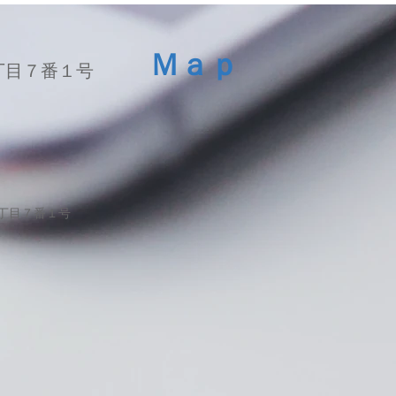
交換修理
ッテ
Ｍａｐ
丁目７番１号
１丁目７番１号