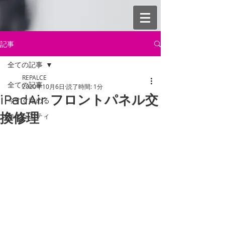
記事
全ての記事
REPALCE
全ての記事
2020年10月6日
読了時間: 1分
iPadAir フロントパネル交
今すぐ始める
換修理
コミュニティ