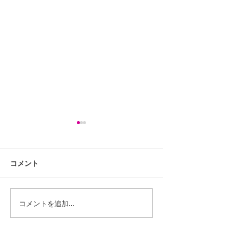
コメント
コメントを追加…
iPhone13ProMaxスピー
LG G Pad 8.0 
カー交換修理
(LGT02) バッ