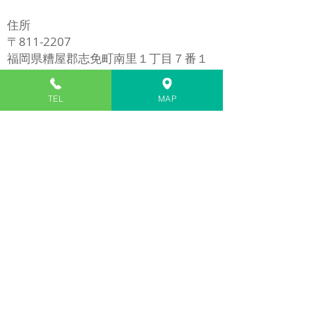
修理
住所
〒811-2207
福岡県糟屋郡志免町南里１丁目７番１
号
​※イオンモール福岡の近く
TEL
MAP
電話
​092-980-5272
1/7
Ｍａｐ