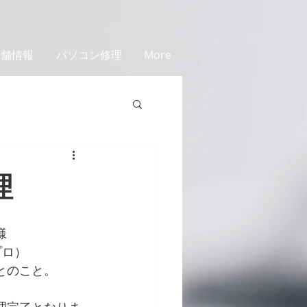
店舗情報
パソコン修理
More
理
様
プロ）
とのこと。