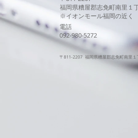
福岡県糟屋郡志免町南里１
​※イオンモール福岡の近く
電話
​092-980-5272
〒811-2207 福岡県糟屋郡志免町南里