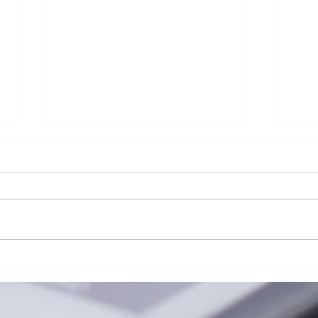
iPhone13ProMaxスピーカー
LG 
交換修理
ッテ