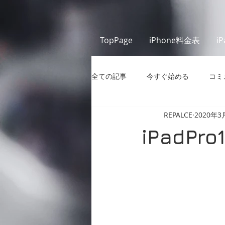
TopPage
iPhone料金表
i
全ての記事
今すぐ始める
コミ
REPALCE
2020年3
iPadP