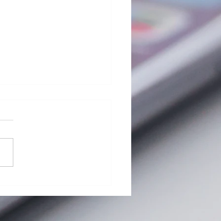
G Pad 8.0 Ⅲ (LGT02) バ
リー交換修理