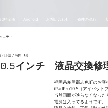
Pad料金表
Android
お問い合わせ
修理の流れ
ュニティ
月7日
読了時間: 1分
ro10.5インチ 液晶交換修
福岡県粕屋郡志免町のお客
iPadPro10.5（アイパット
当然画面が映らなくなった
電源は入ってるようです。