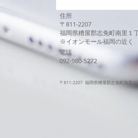
Galaxy Z Flip3バッテリー
交換修理
住所
〒811-2207
福岡県糟屋郡志免町南里１
​※イオンモール福岡の近く
電話
​092-980-5272
〒811-2207 福岡県糟屋郡志免町南里