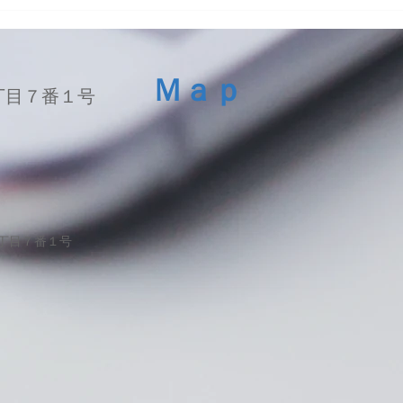
iPhone13ProMaxスピーカー
LG 
交換修理
ッテ
Ｍａｐ
丁目７番１号
１丁目７番１号