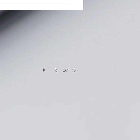
G Pad 8.0 Ⅲ (LGT02) バ
リー交換修理
1/7