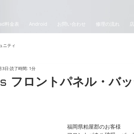
Pad料金表
Android
お問い合わせ
修理の流れ
ュニティ
月3日
読了時間: 1分
ne6s フロントパネル・バ
福岡県粕屋郡のお客様