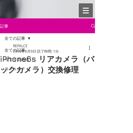
記事
全ての記事
REPALCE
全ての記事
2019年6月9日
読了時間: 1分
iPhone6s リアカメラ（バ
今すぐ始める
ックカメラ）交換修理
コミュニティ