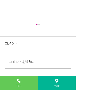
コメント
コメントを追加…
iPhone13ProMaxスピー
LG G Pad 8.0 
カー交換修理
(LGT02) バッ
修理
住所
TEL
MAP
〒811-2207
福岡県糟屋郡志免町南里１丁目７番１
号
​※イオンモール福岡の近く