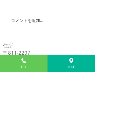
コメントを追加…
iPhone13ProMaxスピー
LG G Pad 8.0 
カー交換修理
(LGT02) バッ
修理
住所
〒811-2207
福岡県糟屋郡志免町南里１丁目７番１
号
TEL
MAP
​※イオンモール福岡の近く
電話
​092-980-5272