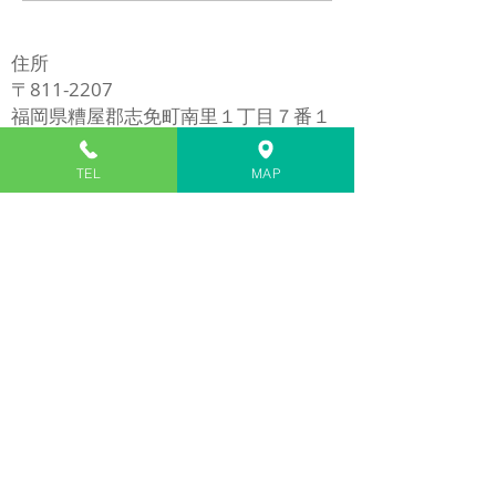
修理
住所
〒811-2207
福岡県糟屋郡志免町南里１丁目７番１
号
​※イオンモール福岡の近く
TEL
MAP
電話
​092-980-5272
1/7