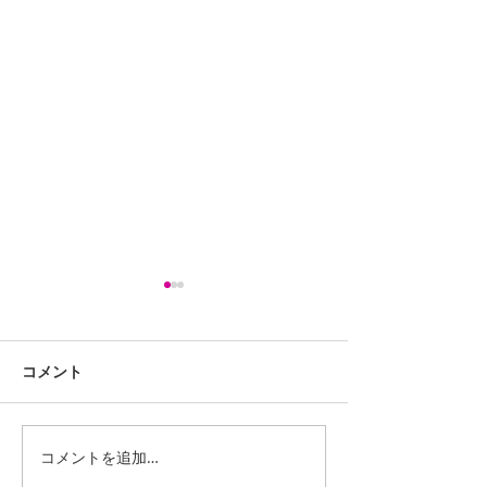
コメント
コメントを追加…
iPhone13ProMaxスピー
LG G Pad 8.0 
カー交換修理
(LGT02) バッ