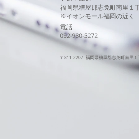
福岡県糟屋郡志免町南里１
​※イオンモール福岡の近く
電話
​092-980-5272
〒811-2207 福岡県糟屋郡志免町南里