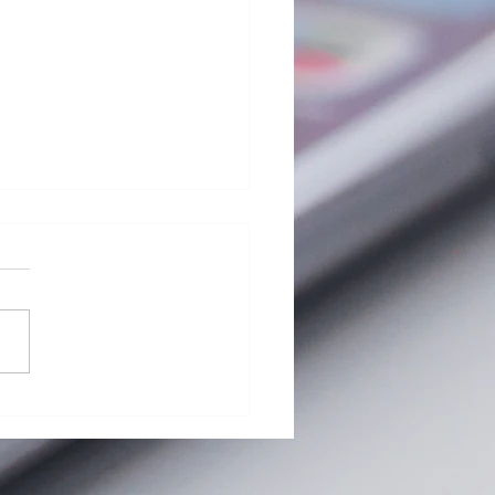
G Pad 8.0 Ⅲ (LGT02) バ
リー交換修理