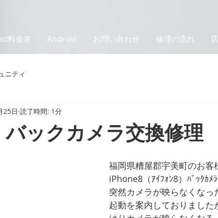
Pad料金表
Android
お問い合わせ
修理の流れ
ュニティ
月25日
読了時間: 1分
e8 バックカメラ交換修理
福岡県糟屋郡宇美町のお客
iPhone8（ｱｲﾌｫﾝ8）ﾊﾞｯｸ
突然カメラが映らなくなっ
起動を案内しておりました