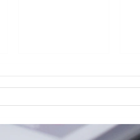
iPhone13ProMaxスピーカー
LG 
交換修理
ッテ