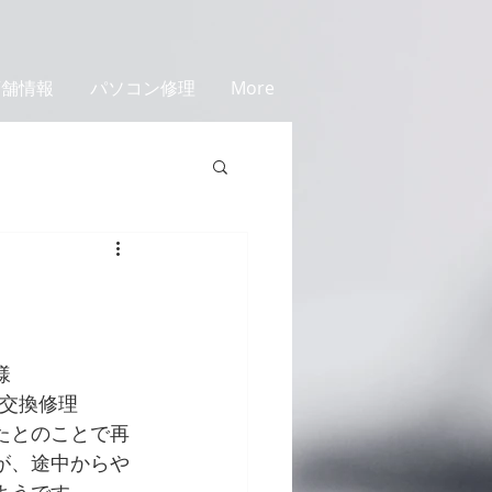
店舗情報
パソコン修理
More
様
ｶﾒﾗ交換修理
たとのことで再
が、途中からや