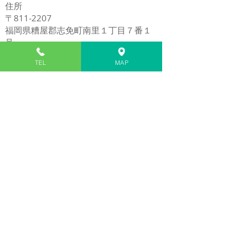
住所
〒811-2207
福岡県糟屋郡志免町南里１丁目７番１
号
​※イオンモール福岡の近く
TEL
MAP
電話
​092-980-5272
1/7
Ｍａｐ