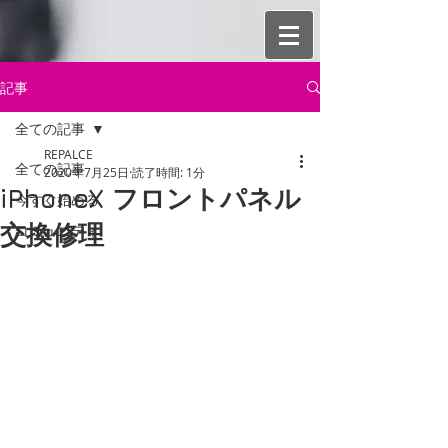
記事
全ての記事
REPALCE
全ての記事
2020年7月25日
読了時間: 1分
iPhoneX フロントパネル
今すぐ始める
交換修理
コミュニティ