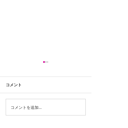
コメント
コメントを追加…
iPhone13ProMaxスピー
LG G Pad 8.0 
カー交換修理
(LGT02) バッ
修理