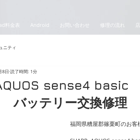
Pad料金表
Android
お問い合わせ
修理の流れ
ュニティ
月8日
読了時間: 1分
AQUOS sense4 basic
SH バッテリー交換修理
福岡県糟屋郡篠栗町のお客