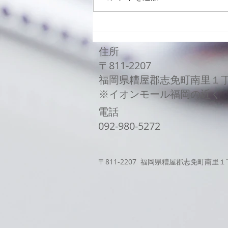
Galaxy Z Flip3バッテリー
交換修理
住所
〒811-2207
福岡県糟屋郡志免町南里１
​※イオンモール福岡の近く
電話
​092-980-5272
〒811-2207 福岡県糟屋郡志免町南里