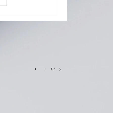
G Pad 8.0 Ⅲ (LGT02) バ
リー交換修理
1/7