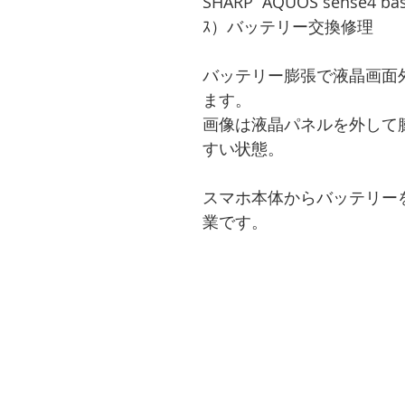
SHARP  AQUOS sense4 bas
ｽ）バッテリー交換修理
バッテリー膨張で液晶画面
ます。  
画像は液晶パネルを外して
すい状態。
スマホ本体からバッテリー
業です。