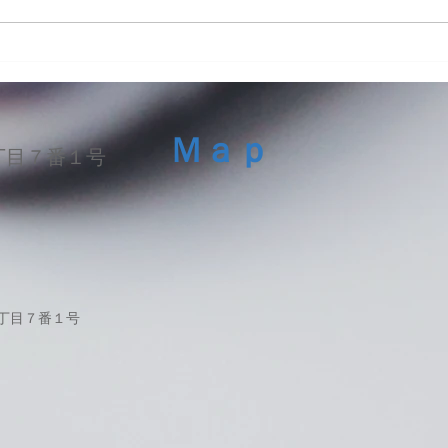
iPhone13ProMaxスピーカー
LG 
交換修理
ッテ
Ｍａｐ
丁目７番１号
１丁目７番１号