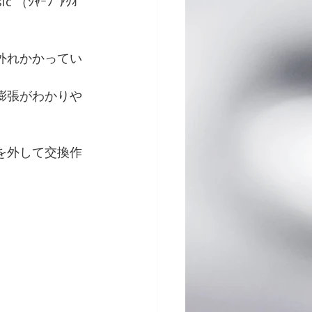
ic （ｼｬｰﾌﾟｱｸｵ
外れかかってい
膨張がわかりや
を外して交換作