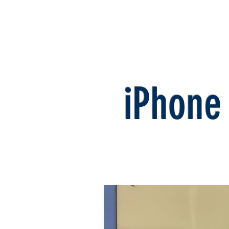
TopPage
iPhone料金表
i
iPhon