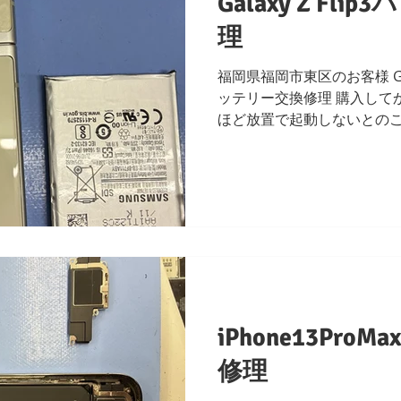
Galaxy Z Fl
理
福岡県福岡市東区のお客様 Galax
ッテリー交換修理 購入して
ほど放置で起動しないとのこ
がダメになっているようです
て修理完了となります。
iPhone13Pr
修理