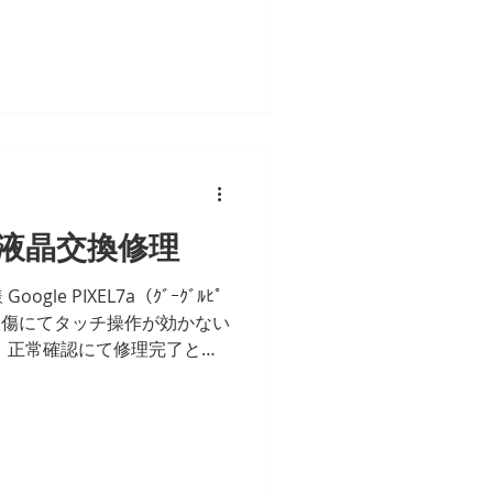
となります。
L7a 液晶交換修理
le PIXEL7a（ｸﾞｰｸﾞﾙﾋﾟ
面損傷にてタッチ操作が効かない
、正常確認にて修理完了とな