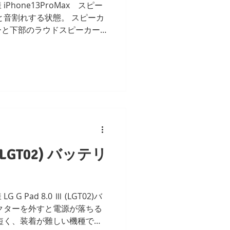
hone13ProMax スピー
と音割れする状態。 スピーカ
ーと下部のラウドスピーカー
状。 パーツ交換後、正常確
。
Ⅲ (LGT02) バッテリ
 Pad 8.0 Ⅲ (LGT02)バ
クターを外すと電源が落ちる
短く、装着が難しい機種でし