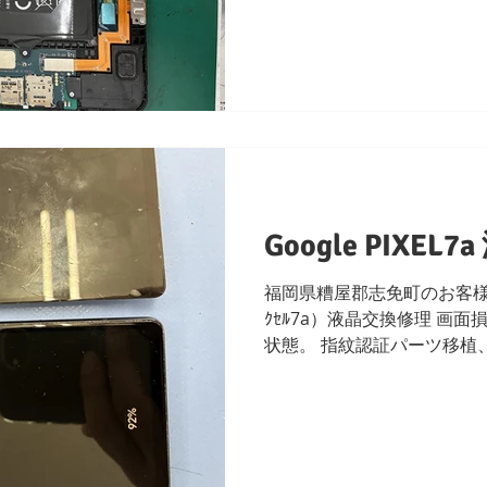
た。正常確認にて修理完了
Google PIXE
福岡県糟屋郡志免町のお客様 Goog
ｸｾﾙ7a）液晶交換修理 画
状態。 指紋認証パーツ移植
ります。