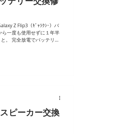
ip3バッテリー交換修
y Z Flip3（ｷﾞｬﾗｸｼｰ）バ
から一度も使用せずに１年半
と。 完全放電でバッテリー
。 交換にて正常起動確認に
oMaxスピーカー交換