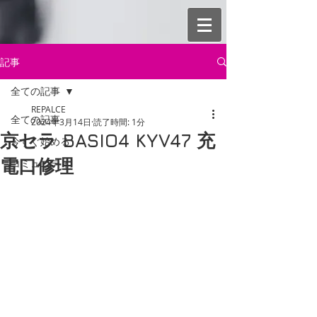
記事
全ての記事
REPALCE
全ての記事
2024年3月14日
読了時間: 1分
京セラ BASIO4 KYV47 充
今すぐ始める
電口修理
コミュニティ