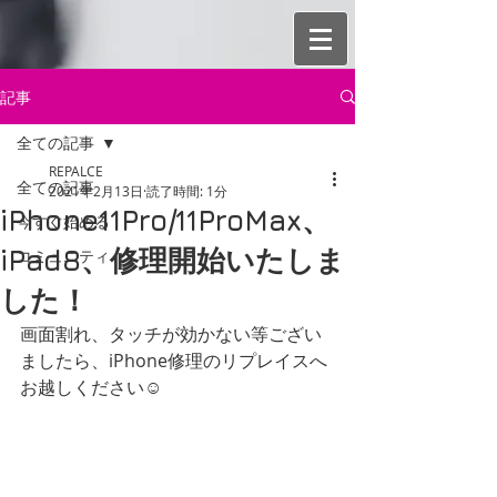
記事
全ての記事
REPALCE
全ての記事
2021年2月13日
読了時間: 1分
iPhone11Pro/11ProMax、
今すぐ始める
iPad8、修理開始いたしま
コミュニティ
した！
画面割れ、タッチが効かない等ござい
ましたら、iPhone修理のリプレイスへ
お越しください☺