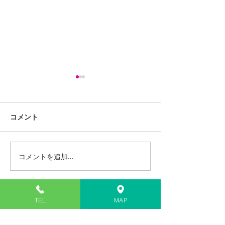
コメント
コメントを追加…
iPhone13ProMaxスピー
LG G Pad 8.0 
カー交換修理
(LGT02) バッ
修理
住所
TEL
MAP
〒811-2207
福岡県糟屋郡志免町南里１丁目７番１