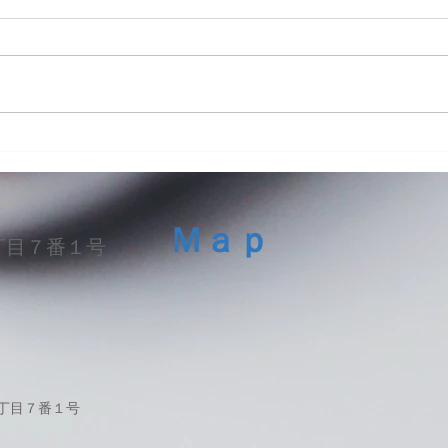
iPhone13ProMaxスピーカー
LG 
交換修理
ッテ
Ｍａｐ
丁目７番１号
１丁目７番１号