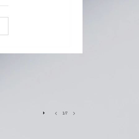
G Pad 8.0 Ⅲ (LGT02) バ
リー交換修理
1/7