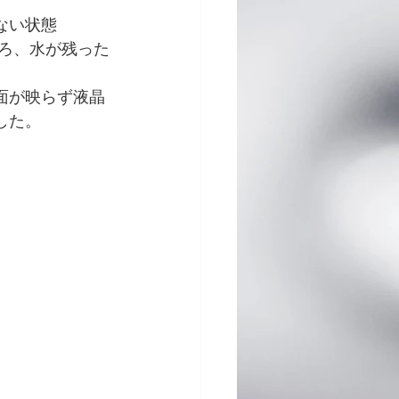
ない状態
ころ、水が残った
面が映らず液晶
した。