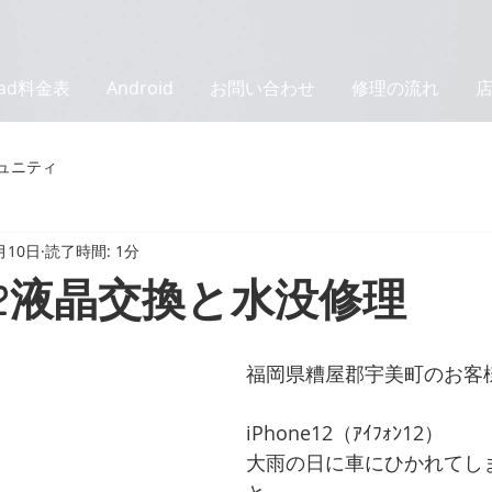
Pad料金表
Android
お問い合わせ
修理の流れ
ュニティ
月10日
読了時間: 1分
e12液晶交換と水没修理
福岡県糟屋郡宇美町のお客
iPhone12（ｱｲﾌｫﾝ12）
大雨の日に車にひかれてし