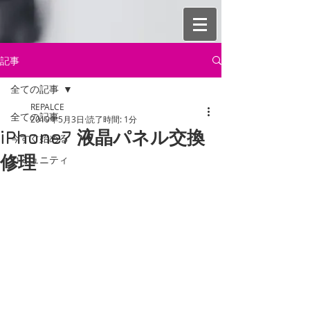
記事
全ての記事
REPALCE
全ての記事
2019年5月3日
読了時間: 1分
iPhone7 液晶パネル交換
今すぐ始める
修理
コミュニティ