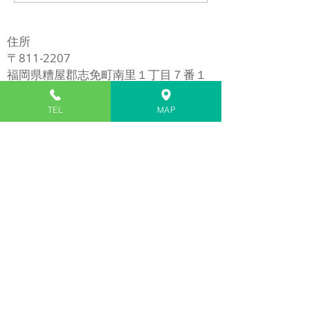
カー交換修理
(LGT02) バッ
修理
住所
〒811-2207
福岡県糟屋郡志免町南里１丁目７番１
号
​※イオンモール福岡の近く
TEL
MAP
電話
​092-980-5272
1/7