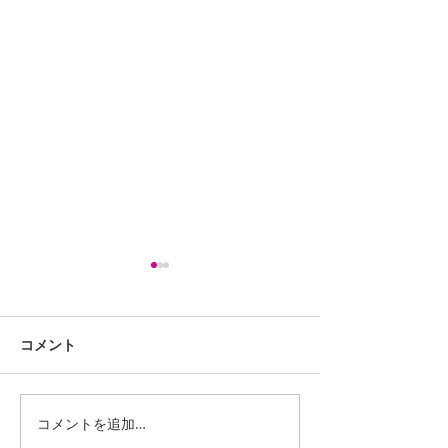
コメント
コメントを追加…
iPhone13ProMaxスピー
LG G Pad 8.0 