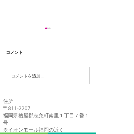
コメント
コメントを追加…
iPhone13ProMaxスピー
LG G Pad 8.0 
カー交換修理
(LGT02) バッ
修理
住所
〒811-2207
福岡県糟屋郡志免町南里１丁目７番１
号
​※イオンモール福岡の近く