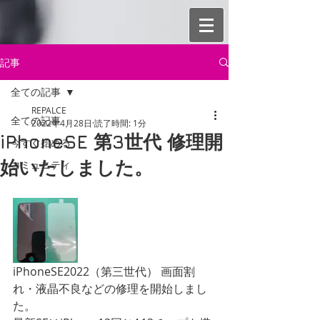
記事
全ての記事
REPALCE
全ての記事
2022年4月28日
読了時間: 1分
iPhoneSE 第3世代 修理開
今すぐ始める
始いたしました。
コミュニティ
iPhoneSE2022（第三世代） 画面割
れ・液晶不良などの修理を開始しまし
た。