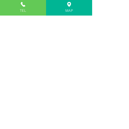
電話
TEL
MAP
​092-980-5272
1/7
Ｍａｐ