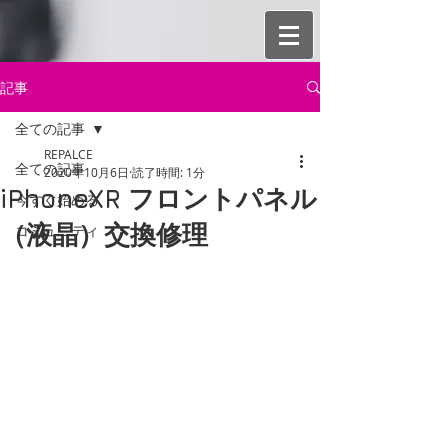
記事
全ての記事
REPALCE
全ての記事
2020年10月6日
読了時間: 1分
iPhoneXR フロントパネル
今すぐ始める
（液晶）交換修理
コミュニティ