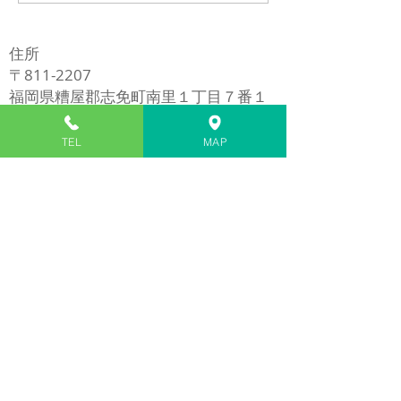
カー交換修理
(LGT02) バッ
修理
住所
〒811-2207
福岡県糟屋郡志免町南里１丁目７番１
号
​※イオンモール福岡の近く
TEL
MAP
電話
​092-980-5272
1/7