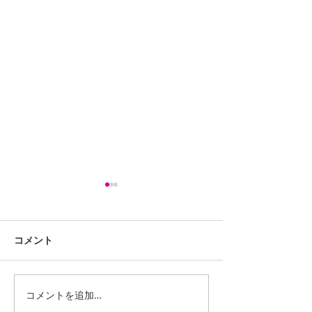
コメント
コメントを追加…
iPhone13ProMaxスピー
LG G Pad 8.0 