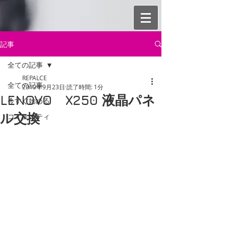
記事
全ての記事
REPALCE
全ての記事
2019年9月23日
読了時間: 1分
LENOVO X250 液晶パネ
今すぐ始める
ル交換
コミュニティ