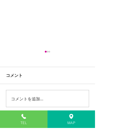
コメント
コメントを追加…
iPhone13ProMaxスピー
LG G Pad 8.0 
カー交換修理
(LGT02) バッ
修理
住所
TEL
MAP
〒811-2207