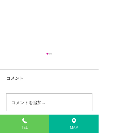
コメント
コメントを追加…
iPhone13ProMaxスピー
LG G Pad 8.0 
カー交換修理
(LGT02) バッ
修理
住所
TEL
MAP
〒811-2207