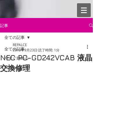
記事
全ての記事
REPALCE
全ての記事
2019年9月23日
読了時間: 1分
NEC PC-GD242VCAB 液晶
今すぐ始める
交換修理
コミュニティ